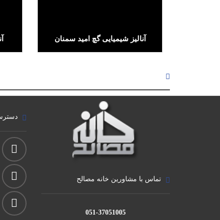
آنالیز شیمیایی گچ امید سمنان
آن
لینک پیشرفته
دسترس
تماس با مشاورین خانه مصالح
051-37051005