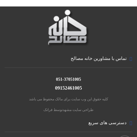
تماس با مشاورین خانه مصالح
051-37051005
09152461005
کلیه حقوق این وب سایت برای مالک محفوظ می باشد
طراحی سایت مشهد
توسط فراتک
دسترسی های سریع