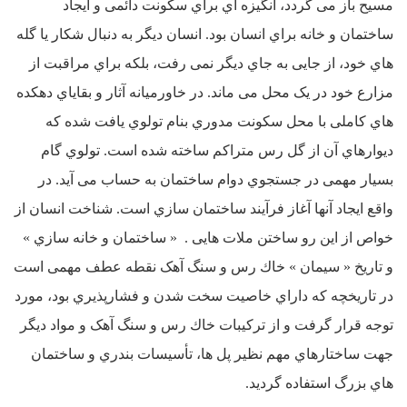
مسیح باز می گردد، انگیزه اي براي سکونت دائمی و ایجاد
ساختمان و خانه براي انسان بود. انسان دیگر به دنبال شکار یا گله
هاي خود، از جایی به جاي دیگر نمی رفت، بلکه براي مراقبت از
مزارع خود در یک محل می ماند. در خاورمیانه آثار و بقایاي دهکده
هاي کاملی با محل سکونت مدوري بنام تولوي یافت شده که
دیوارهاي آن از گل رس متراکم ساخته شده است. تولوي گام
بسیار مهمی در جستجوي دوام ساختمان به حساب می آید. در
واقع ایجاد آنها آغاز فرآیند ساختمان سازي است. شناخت انسان از
خواص از این رو ساختن ملات هایی . « ساختمان و خانه سازي »
و تاریخ « سیمان » خاك رس و سنگ آهک نقطه عطف مهمی است
در تاریخچه که داراي خاصیت سخت شدن و فشارپذیري بود، مورد
توجه قرار گرفت و از ترکیبات خاك رس و سنگ آهک و مواد دیگر
جهت ساختارهاي مهم نظیر پل ها، تأسیسات بندري و ساختمان
هاي بزرگ استفاده گردید.