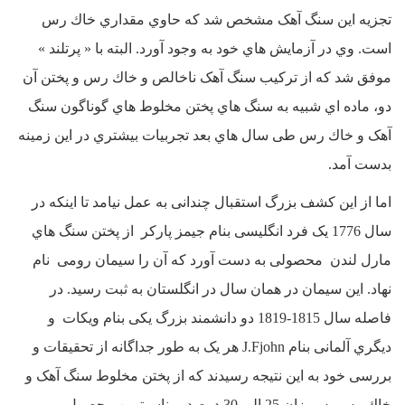
تجزیه این سنگ آهک مشخص شد که حاوي مقداري خاك رس
است. وي در آزمایش هاي خود به وجود آورد. البته با « پرتلند »
موفق شد که از ترکیب سنگ آهک ناخالص و خاك رس و پختن آن
دو، ماده اي شبیه به سنگ هاي پختن مخلوط هاي گوناگون سنگ
آهک و خاك رس طی سال هاي بعد تجربیات بیشتري در این زمینه
بدست آمد.
اما از این کشف بزرگ استقبال چندانی به عمل نیامد تا اینکه در
سال 1776 یک فرد انگلیسی بنام جیمز پارکر از پختن سنگ هاي
مارل لندن محصولی به دست آورد که آن را سیمان رومی نام
نهاد. این سیمان در همان سال در انگلستان به ثبت رسید. در
فاصله سال 1815-1819 دو دانشمند بزرگ یکی بنام ویکات و
دیگري آلمانی بنام J.Fjohn هر یک به طور جداگانه از تحقیقات و
بررسی خود به این نتیجه رسیدند که از پختن مخلوط سنگ آهک و
خاك رس به میزان 25 الی 30 درصد، مناسبترین محصول