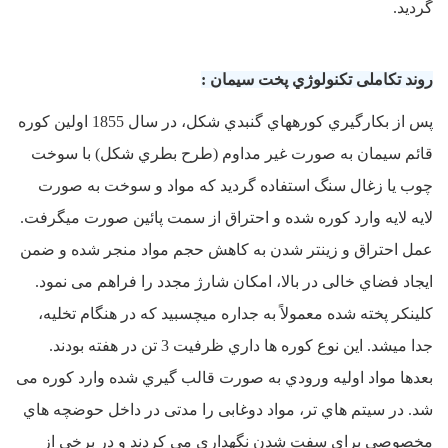
گردید.
روند تکاملی تکنولوژي پخت سیمان :
پس از بکارگیري کورههاي گنبدي شکل، در سال 1855 اولین کوره
قائم سیمان به صورت غیر مداوم (طرح بطري شکل) با سوخت
چوب یا زغال سنگ استفاده گردید که مواد و سوخت به صورت
لایه لایه وارد کوره شده و احتراق از سمت پائین صورت میگرفت.
عمل احتراق و زینتر شدن به کاهش حجم مواد منجر شده و ضمن
ایجاد فضاي خالی در بالا، امکان شارژ مجدد را فراهم می نمود.
کلینکر پخته شده معمولاً به جداره میچسبید که در هنگام تخلیه،
جدا میشد. این نوع کوره ها داري ظرفیت 3 تن در هفته بودند.
بعدها مواد اولیه ورودي به صورت قالب گیري شده وارد کوره می
شد. در سیتم هاي تر، مواد دوغابی را مدتی در داخل حوضچه هاي
مخصوصی براي سفت شدن نگهداري می کردند و در برخی از