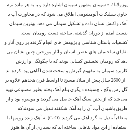
پوزولانا 2 » سیمان مشهور سیمان اشاره دارد و یا به هر ماده نرم
حاوي سیلیکات آلومینیومی اطلاق می شود که در مجاورت آب با
آهک واکنش نشان داده و تشکیل سیمان می دهد. بهترین سیمان
بدست آمده از دوران گذشته، ساخته دست رومیان است.
کشفیات باستان شناسی و پژوهش هاي انجام گرفته بر روي آثار و
بقایاي ساختمان هاي عصر باستان و آثار مورخین چنین نشان می
دهد که رومیان نخستین کسانی بودند که با چگونگی و ارزش
کاربرد سیمان به مفهوم گیرش و سخت شدن آگاهی پیدا کرده اند
. از 2600 سال پیش از میلاد مسیح تا اواسط قرن هجدهم علاوه بر
گل رس وگچ ، چسبنده د یگري بنام آهک پخته بطور مصنوعی تهیه
می شد که از پختن سنگ آهک حاصل می گردید و موسوم بود و از
طریق پاشیدن آب، آن را به آهک شکفته تبدیل می نمودندکه
متعاقباً تبدیل به گرد آهک می گردید. (CaO) به آهک زنده رومیها با
استفاده از این مواد بناهایی ساخته اند که بسیاري از آن ها هنوز