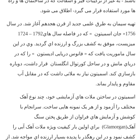
باشند - به غیر از ترکیبات قیر و آسفالت که در ساختمان ها و راه
ها مورد استفاده قرار می گیرد- اطلاق می شود.
تهیه سیمان به طرق علمی جدید از قرن هجدهم آغاز شد. در سال
1756« جان اسمیتون » که در فاصله سال هاي1792 – 1724
میزیست، موفق به کشف بزرگ و ارزنده اي گردید. وي در این
سال ماموریت یافت که « فانوس دریایی ادیستون » را که در
دریاي مانش و در ساحل کورتوال انگلستان قرار داشت، دوباره
بازسازي کند. اسمیتون نیاز به ملاتی داشت که در مقابل آب
مقاوم و پایدار بماند.
اسمیتون در ساختن ملات هاي آزمایشی خود، چند نوع آهک
مختلف را آزمود و از هر یک نمونه هایی ساخت. سرانجام با
کوشش و آزمایش هاي فراوان از طریق پختن سنگ
آهک(Glamorgan) براي اولین بار کیفیت ویژه ملات آهک آبی را
کشف نمود و در این رهگذر با پدیده بسیار ارزنده اي مواجه شد. از