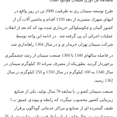
طرح توسعه سیمان ري به ظرفیت 2000 تن در روز واقع در
انتهاي شهرك مشیریه از دهه 1350 اقدام و ماشین آلات آن از
کشور آلمان و چکوسلواکی خریداري شده بود که که بعد از انقلاب
عملیات اجرائی آن پی گرفته شد . در ادامه این واحد توسط
شرکت سیمان تهران خریدار ي و در سال 1364 راهاندازي شد.
در فاصله سالهاي 1340 تا 1360 صنعت سیمان از رشد چشمگیري
برخوردار گردید، بطوریکه از مصرف سرانه 30 کیلوگرم سیمان در
سال 1340 به 100 کیلوگرم در سال 1350 و 250 کیلوگرم در سال
1362 رسید.
صنعت سیمان کشو ر، با سابقه 78 سال تولید، یکی از صنایع
زیربنایی کشور محسوب میگردد که رابطه و پیوندي عمیق ب ا
طیف گسترده اي از صنایع و مراکز خدماتی گوناگون برقرار
نموده است . در حال حاضر ایران با ظرفیت نامی تولید بیش از 76