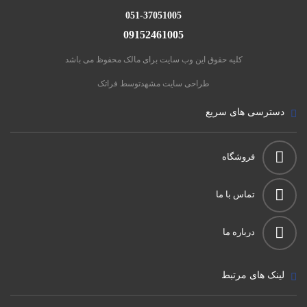
051-37051005
09152461005
کلیه حقوق این وب سایت برای مالک محفوظ می باشد
طراحی سایت مشهد
توسط فراتک
دسترسی های سریع
فروشگاه
تماس با ما
درباره ما
لینک های مرتبط