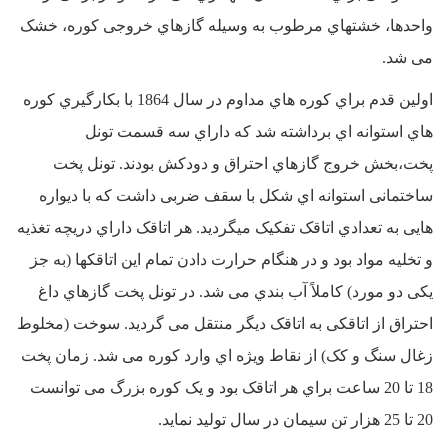
واحدها، خشتهاي مرطوب به وسیله گازهاي خروجی کوره، خشک
می شد.
اولین قدم براي کوره هاي مداوم در سال 1864 با بکارگیري کوره
هاي استوانه اي برداشته شد که داراي سه قسمت تونل
پخت،بخش خروج گازهاي احتراق و دودکش بودند. تونل پخت
ساختمانی استوانه اي شکل با سقف ضربی داشت که با دیواره
هایی به تعدادي اتاقک تفکیک میگردید. هر اتاقک داراي دریچه تغذیه
و تخلیه مواد بود و در هنگام حرارت دادن تمام این اتاقکها (به جز
یکی دو مورد) کاملاً آب بندي می شد. در تونل پخت گازهاي داغ
احتراق از اتاقکی به اتاقک دیگر منتقل می گردید. سوخت (مخلوط
زغال سنگ و کک) از نقاط ویژه اي وارد کوره می شد. زمان پخت
18 تا 20 ساعت براي هر اتاقک بود و یک کوره بزرگ می توانست
20 تا 25 هزار تن سیمان در سال تولید نماید.