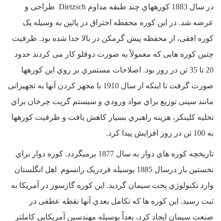
در سال 1883 کورههاي چند طبقه مداوم Dietzsch طراحی و
عرضه شد. در این کوره محفظه احتراق در پائین به وسیله یک
کوره افقی، از محفظه پیش گرمکن در بالا جدا شده بود. ظرفیت
چنین کوره هایی که معمولاً به صورت دوقلو کار می کردند حدود
20 تا 35 تن در روز بود. اصلاحات مستمري بر روي این کورهها
صورت گرفت تا اینکه از سال 1910 با مجهز کردن آنها به تجهیزاتی
مانند سینی توزیع براي مواد ورودي و سیستم گریت چرخان براي
تخلیه کلینکر، هزینه راهبري بسیار کاهش یافت و ظرفیت کورهها
به 100 تن در روز افزایش پیدا کرد.
تاریخچه کوره هاي دوار به سال 1877 برمیگردد. کوره دوار براي
نخستین بار درسال 1885 بوسیله فردریک رانسوم اهل انگلستان
وارد تکنولوژي پخت سیمان گردید. این کوره گازسوز در آمریکا به
ثبت رسید. این کوره ها که تکامل بعدي آنها نقطه عطفی در
صنعت سیمان ایجاد کرد، بعداً بوسیله مهندسین آمریکایی کاملتر