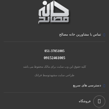
تماس با مشاورین خانه مصالح
051-37051005
09152461005
کلیه حقوق این وب سایت برای مالک محفوظ می باشد
طراحی سایت مشهد
توسط فراتک
دسترسی های سریع
فروشگاه