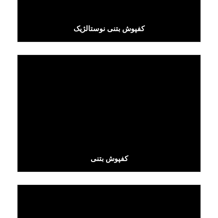
کفپوش بتنی نوستالژیک
کفپوش بتنی