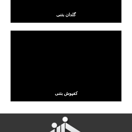
گلدان بتنی
کفپوش بتنی