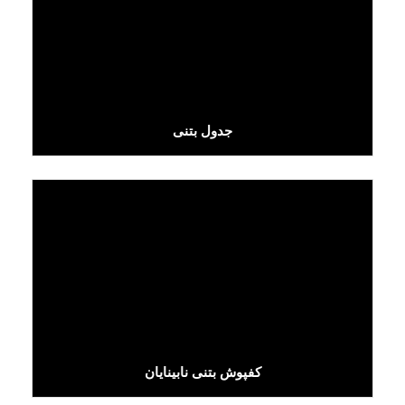
جدول بتنی
کفپوش بتنی نابینایان