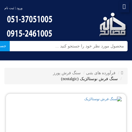
ورود | ثبت نام
جست
فرآورده های بتنی
سنگ فرش پورز
سنگ فرش نوستالژیک (nostalgic)