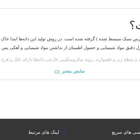
؟
 از عبارت Light Expanded Clay Aggregate ( دانه رس سبک منبسط شده ) گرفته شده است. در روش تولید این
رل دقیق مواد شیمیایی و حصول اطمینان از نداشتن مواد شیمیایی و آهکی پس
گرد و سطح زبر و ناهموارند. رویه میکروسکوپی خارجی دانه‌ها دارای خلل و فرج
‌بندی ۴ – ۰، ۱۰- ۴ و ۲۰- ۱۰ میلی متر تفکیک می‌شوند.
 مشهد را داریم، جهت خرید و استعلام قیمت پوکه صنعتی لیکا در مشهد با کارش
ی های سریع
لینک های مرتبط