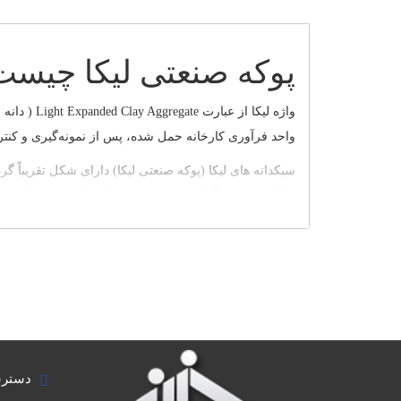
پوکه صنعتی لیکا چیست
واژه لیکا
واحد فرآوری کارخانه حمل شده، پس از نمونه‌گیری و کنت
سبکدانه‌ های لیکا (پوکه صنعتی لیکا) دارای شکل تقریباً 
سلولی سیاه رنگ است. پس از مرحله تولید، محصولات به صورت دانه‌بندی مخلوط ۲۵-۰ میلی‌متر وارد سرند شده و به سه رده دانه
ما در خانه مصالح نمایندگی فروش تمامی محصولات لیکا در
05137051005
09152461005
روش تولید سبکدانه لیکا
دسترس
سبکدانه ليکا طي 3 مرحله زير توليد میشود :