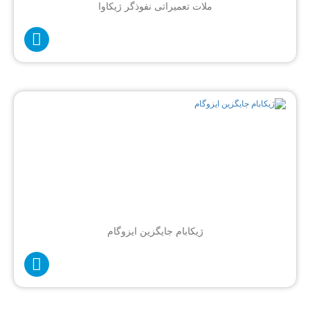
ملات تعمیراتی نفوذگر ژیکاوا
ژیکابام جایگزین ایزوگام