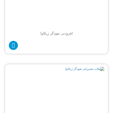
افزودنی نفوذگر ژیکاوا