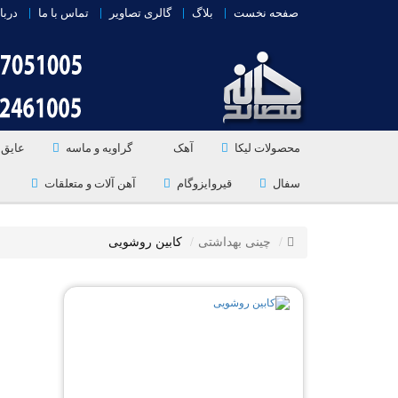
صفحه نخست
بلاگ
گالری تصاویر
تماس با ما
دربا
محصولات لیکا
آهک
گراویه و ماسه
عایق 
سفال
قیروایزوگام
آهن آلات و متعلقات
چینی بهداشتی
کابین روشویی