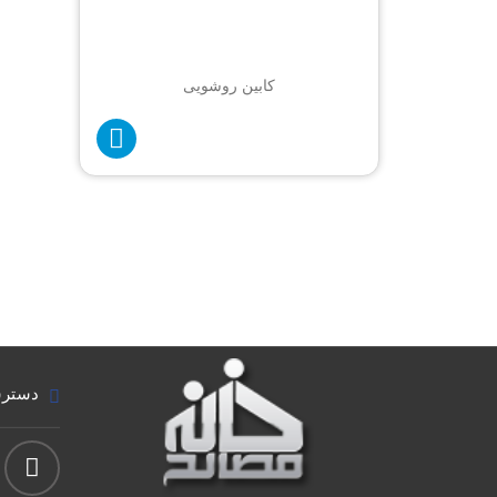
کابین روشویی
دسترس