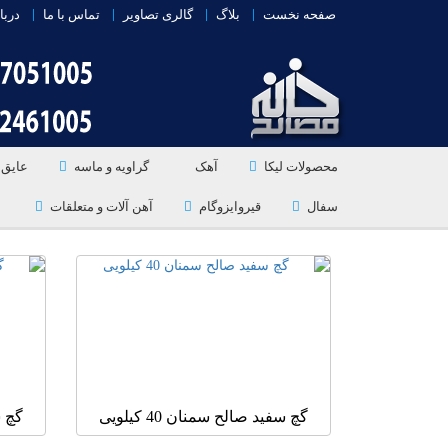
صفحه نخست
بلاگ
گالری تصاویر
تماس با ما
دربا
محصولات لیکا
آهک
گراویه و ماسه
عایق 
سفال
قیروایزوگام
آهن آلات و متعلقات
گچ سفید صالح سمنان 40 کیلویی
گچ سف