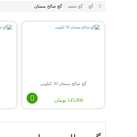
گچ
گچ سفید
گچ صالح سمنان
گچ صالح سمنان 30 کیلویی
145,000
تومان