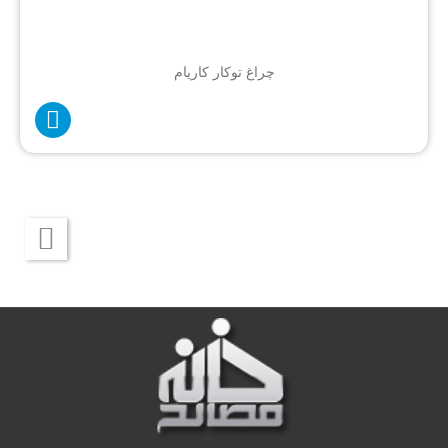
چراغ توکار کاریام