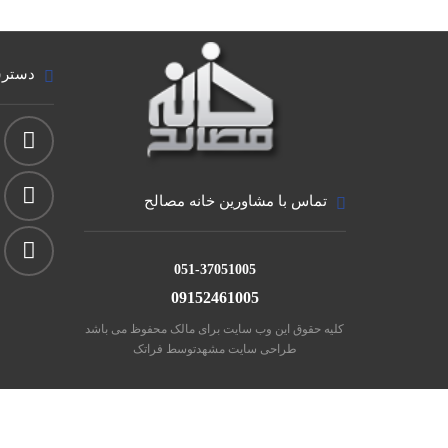
دسترس
تماس با مشاورین خانه مصالح
051-37051005
09152461005
کلیه حقوق این وب سایت برای مالک محفوظ می باشد
طراحی سایت مشهد
توسط فراتک