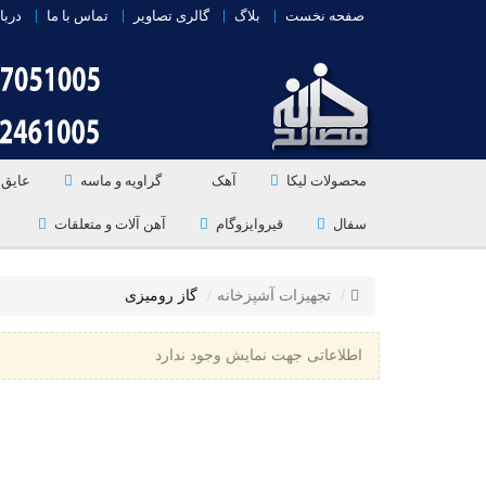
صفحه نخست
بلاگ
گالری تصاویر
تماس با ما
دربا
محصولات لیکا
آهک
گراویه و ماسه
عایق 
سفال
قیروایزوگام
آهن آلات و متعلقات
تجهیزات آشپزخانه
گاز رومیزی
اطلاعاتی جهت نمایش وجود ندارد