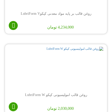
روغن قالب بر پایه مواد معدنی کپکوLubriForm V
4,234,000
تومان
روغن قالب امولیسیونی کپکو LubriForm W
2,030,000
تومان