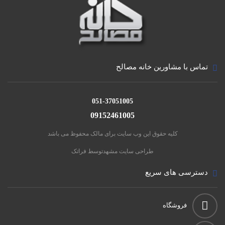
از روغن های مستعمل و سوخته مشاهده می شود. روغن
سوخته اگرچه رهاسازی را تامین می کند ولی با نفوذ به لایه
سطحی بتن، باعث کاهش دوام و مقاومت سایشی سطح
شده و به این لایه سطحی که نقش مهمی در دوام بتن دارد
تماس با مشاورین خانه مصالح
آسیب وارد می کند.
051-37051005
09152461005
کلیه حقوق این وب سایت برای مالک محفوظ می باشد
طراحی سایت مشهد
توسط فراتک
دسترسی های سریع
فروشگاه