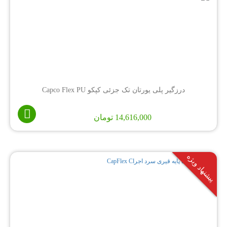
درزگیر پلی یورتان تک جزئی کپکو Capco Flex PU
14,616,000
تومان
پیشنهاد ویژه