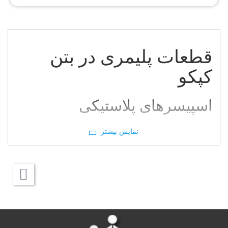
قطعات پلیمری در بتن
کپکو
اسپیسرهای پلاستیکی
یکی از مهمترین عوامل استهلاک سازه های بتنی مسلح،
خوردگی میلگردها می باشد. چنانچه میلگردها دچار زنگ
زدگی شوند، سطح آنها دچار افزایش حجم شده، و این
افزایش حجم، باعث فشار به بتن های اطراف می شود.
زمانی که میزان این فشار از مقاومت کششی بتن فراتر
برود، بتن دچار ترک خوردگی شده و این ترک ها ها تا سطح