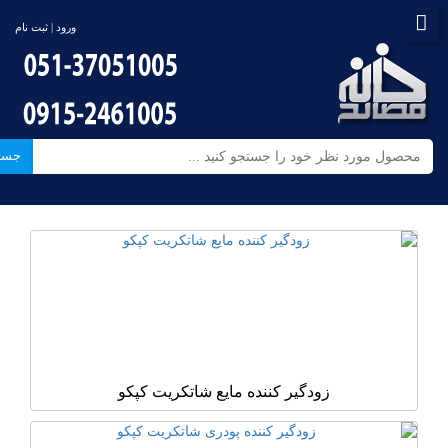
ورود | ثبت نام
جست
زودگیر کننده مایع شاتکریت کپکو