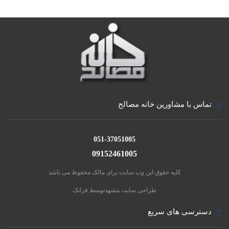
تماس با مشاورین خانه مصالح
051-37051005
09152461005
کلیه حقوق این وب سایت برای مالک محفوظ می باشد
طراحی سایت مشهد
توسط فراتک
دسترسی های سریع