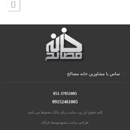
کشاورزی مجوبات خسارت جبران ناپذیر به گیاه فراهم
می‌آورد.
ویژگی ها و مزایا:
لیکاپون دارای مزایای بی شماری می باشد که از آن جمله
می توان به موارد مهم زیر اشاره نمود:
۱- جایگزین مناسب خاک
تماس با مشاورین خانه مصالح
با توجه به آنکه بستر کشت از دو بخش خاک و مواد مغذی
تشکیل شده است، لیکاپون با دارا بودن مزایای مورد اشاره
051-37051005
در فوق می تواند همراه با مواد مغذی جایگزین بسیار مناسبی
09152461005
جهت بستر کشت گیاه باشد.
کلیه حقوق این وب سایت برای مالک محفوظ می باشد
۲- ذخیره سازی آب توسط لیکاپون
طراحی سایت مشهد
توسط فراتک