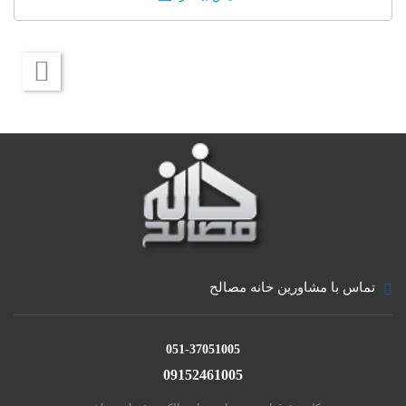
کلمه سیمان به هر نوع ماده چسبنده اطلاق می شود که
قابلیت به هم چسباندن و یکپارچه کردن قطعات معدنی را
دارا می باشد. سیمان گردی است نرم،جاذب
آب، چسباننده خرده سنگ، که اساسا مرکب از ترکیبات پخته
و گداخته شده اکسیدهای کلسیم،سیلیسیم،آلومینیوم و آهن
می باشد. ملات این گرد قادر است به
مرور در مجاورت هوا یا در زیر آب ، در ضمن داشتن ثبات
حجم، مقاومت خود را حفظ نموده و در فاصله 28 روز در زیر
آب ماندن دارای حداقل مقاومت 250 کیلوگرم بر
سانتی متر مربع گردد. سیمان ها به طور کلی موادی هستند
که قابلیت مستحکم شدن و چسباندن سنگدانه به یکدیگر را
به وجود آوردن جسم یکپارچه را دارند.
تماس با مشاورین خانه مصالح
این تعریف دارای چنان جامعیتی است که می تواند شامل
انواع چسب ها از جمله چسب های مایع در چسباندن قطعات
سنگ با سنگ یا سنگ با فلزات به یکدیگر
051-37051005
به کار میروند، نیز شود. منظور از سیمان در شاخه مهندسی
09152461005
و مطالب مورد مطالعه، آن دسته از سیمان هایی است که
دارای ریشه آهکی می باشند. بر این