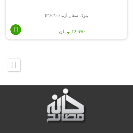
بلوک سفال آژند 30*20*8
12,650
تومان