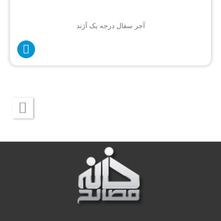
آجر سفال درجه یک آژند