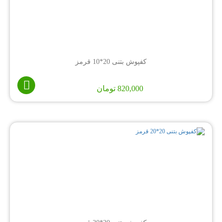
کفپوش بتنی 20*10 قرمز
820,000
تومان