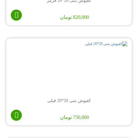
کفپوش بتنی 20*20 قرمز
820,000
تومان
کفپوش بتنی 20*20 فیلی
750,000
تومان