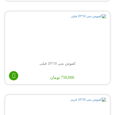
کفپوش بتنی 10*20 فیلی
750,000
تومان