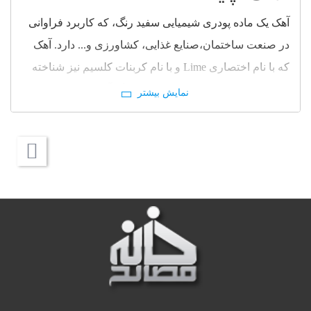
آهک یک ماده پودری شیمیایی سفید رنگ، که کاربرد فراوانی
در صنعت ساختمان،صنایع غذایی، کشاورزی و... دارد. آهک
که با نام اختصاری Lime و با نام کربنات کلسیم نیز شناخته
می شود، از یک ماده معدنی به نام سنگ آهک و با فرمول
Cao بدست می آید. آهک خاصیت قلیایی دارد و از دیرباز برای
اتصال سنگ و چوب استفاده می کردند. ماده اولیه آهک از
معادن استخراج می شود و پخت سنگ آهک پودر آهک به
دست می آید. به طور کلی، آهک واژه ای است عمومی که
برای شکل های مختلف فیزیکی و شیمیایی آهک زنده، آهک
هیدراته و آهک هیدرولیک، که ممکن است پر کلسیم، منیزیمی
یا دولومیتی باشد، به کار می رود.
تاريخچه آهك :
آهك بدون شك يكي از قديميترين موادي است كه از زمانهاي