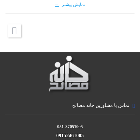
امروزه در صنعت ساختمان برای آب بند نمودن بتن و
افزایش چسبندگی بتن مورد استفاده قرار می گیرد. همچنین
از چسب بتن برای ترمیم و تعمیر آسیب دیدگیهای سطحی و
عمقی استفاده می شود چسب بتن کاربرد های مختلفی دارد.
چسب بتن بدون نیاز به افزودن آب می باشد و هموژن است
چسب بتن مقاومت کششی و خمشی بالایی دارد و کارایی در
بالابردن افزایش دوام بتن گچ و آهک نیز دارد ولی مهمترین
خواصیتی که چسب بتن دارد بالا بردن چسبندگی در بتن
است. چسب بتن ، برای افزایش چسبندگی بتن تازه به
منظور چسبیدن به بتن قدیمی در موارد مختلف از قبیل
تماس با مشاورین خانه مصالح
تعمیر سازه های بتنی کاربرد دارد. بیشترین استفاده از چسب
بتن مربوط به كارهاى تعمیراتى مى باشد چون این افزودنى با
051-37051005
ملات، مخلوط هماهنگ و همگنى تشكیل می دهد و در ضمن
09152461005
اینكه مانع تراوش آب و تفكیکدانه هاى ریز و درشت مى شود