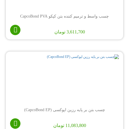
چسب واسط و ترمیم کننده بتن کپکو CapcoBond PVA
3,611,700
تومان
چسب بتن بر پایه رزین اپوکسی (CapcoBond EP)
11,083,800
تومان