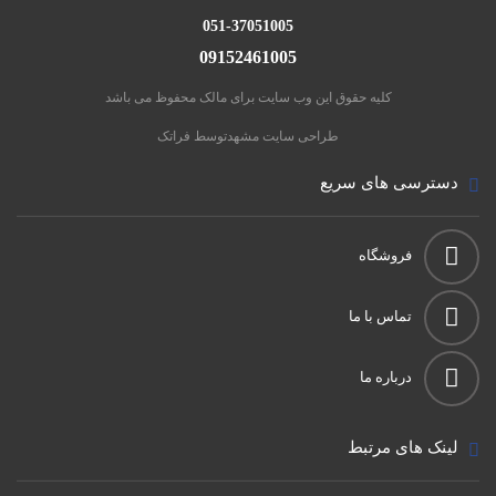
051-37051005
09152461005
کلیه حقوق این وب سایت برای مالک محفوظ می باشد
طراحی سایت مشهد
توسط فراتک
دسترسی های سریع
فروشگاه
تماس با ما
درباره ما
لینک های مرتبط