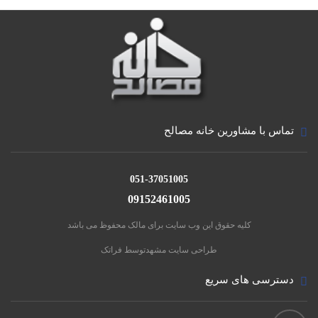
تماس با مشاورین خانه مصالح
051-37051005
09152461005
کلیه حقوق این وب سایت برای مالک محفوظ می باشد
طراحی سایت مشهد
توسط فراتک
دسترسی های سریع