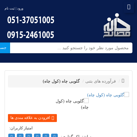
ورود | ثبت نام
جست
فرآورده های بتنی
گلویی چاه (کول چاه)
به اشتراک گذاری: