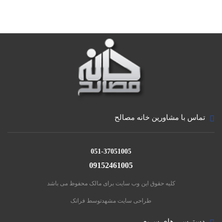
تماس با مشاورین خانه مصالح
051-37051005
09152461005
کلیه حقوق این وب سایت برای مالک محفوظ می باشد
طراحی سایت مشهد
توسط فراتک
دسترسی های سریع