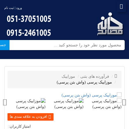
ورود | ثبت نام
جست
فرآورده های بتنی
موزاییک
موزاییک پرسی (واش بتن پرسی)