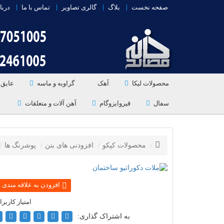
صفحه نخست
بلاگ
گالری تصاویر
تماس با ما
دربا
محصولات لیکا
آهک
گراویه و ماسه
عایق 
سفال
قیروایزوگام
آهن آلات و متعلقات
محصولات کپکو
افزودنی های بتن
پوشرنگ ها
به اشتراک گذاری: