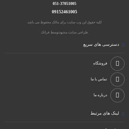
051-37051005
09152461005
کلیه حقوق این وب سایت برای مالک محفوظ می باشد
طراحی سایت مشهد
توسط فراتک
دسترسی های سریع
فروشگاه
تماس با ما
درباره ما
لینک های مرتبط