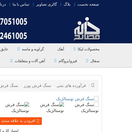
صفحه نخست
بلاگ
گالری تصاویر
تماس با ما
دربا
محصولات لیکا
آهک
گراویه و ماسه
عایق 
سفال
قیروایزوگام
آهن آلات و متعلقات
فرآورده های بتنی
سنگ فرش پورز
سنگ فرش نوستال