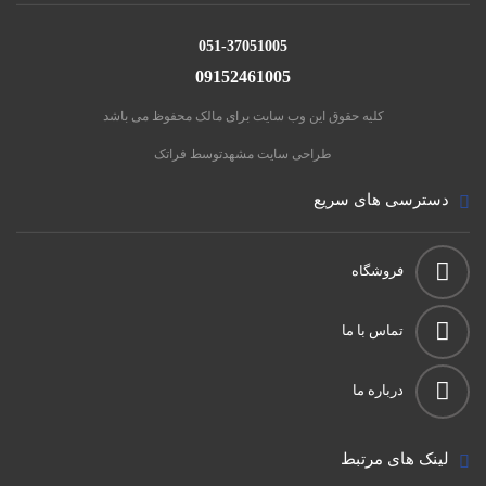
051-37051005
09152461005
کلیه حقوق این وب سایت برای مالک محفوظ می باشد
طراحی سایت مشهد
توسط فراتک
دسترسی های سریع
فروشگاه
تماس با ما
درباره ما
لینک های مرتبط