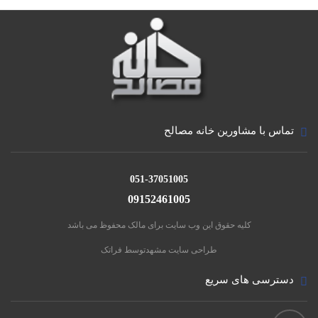
تماس با مشاورین خانه مصالح
051-37051005
09152461005
کلیه حقوق این وب سایت برای مالک محفوظ می باشد
طراحی سایت مشهد
توسط فراتک
دسترسی های سریع