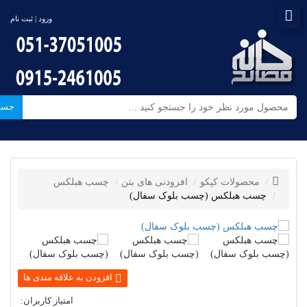
ورود | ثبت نام
جست
محصولات کپکو
افزودنی های بتن
چسب هبلکس
چسب هبلکس (چسب بلوک سفال)