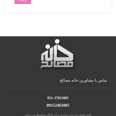
ارسال
تماس با مشاورین خانه مصالح
051-37051005
09152461005
کلیه حقوق این وب سایت برای مالک محفوظ می باشد