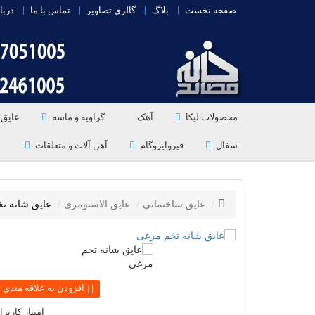
صفحه نخست
بلاگ
گالری تصاویر
تماس با ما
دربا
محصولات لیکا
آهک
گراویه و ماسه
عایق 
سفال
قیروایزوگام
آهن آلات و متعلقات
عایق ساختمانی
عایق الاستومری
عایق شانه ت