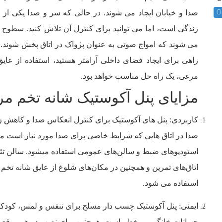
صدا و خیابان ایجاد می شوند. در حالی که سر و صدا یکی از و
زندگی است، اما می­ توانید برای کنترل آن تلاش کنید. سطو
می­ شوند که امواج صوتی به عنوان پژواک در اتاق پخش شوند. ا
مرغی، یک راه­ حل­ مناسب خواهد بود.
مزایای پنل آکوستیک شانه تخم­ م
کاربردی: پنل های آکوستیک برای کنترل انعکاس صدا و کاهش 
صدا در اتاق هایی که شرایط خاصی برای صدا مورد نیاز است ما
استودیوهای ضبط و سالن­‌های عمومی استفاده می­شود. سالن تئات
اتاق­‌های تمرین و همچنین در مکان­‌های شلوغ از عایق شانه تخم
استفاده می­ شود.
ایمنی: پنل آکوستیک چسب دار مسلح برای تنفس و لمس، کودکا
حیوانات خانگی بی خطر است. همچنین برای نصب در هر موقعیت