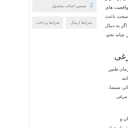
تضمین اصالت محصول
اقعیت ­های
ح سخت باعث
شرایط ارسال
شرایط پرداخت
گر به دنبال
راهی برای ایجاد فضای داخلی آرام­تر هستید، استفاده از عایق شانه تخم­
رغی
زمان طنین
نند
ر، سینما،
 مرغی
ن و
ی از جمله