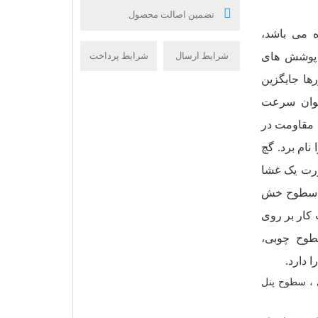
تضمین اصالت محصول
ه می باشد،
شرایط ارسال
شرایط پرداخت
ا پوشش های
ها جایگزین
توان سرعت
، مقاومت در
نام برد. گچ
 به صورت یک غشا
 ) سطوح خش‌
 کار بر روی
طوح چوبی،
دارد.
، سطوح پنل