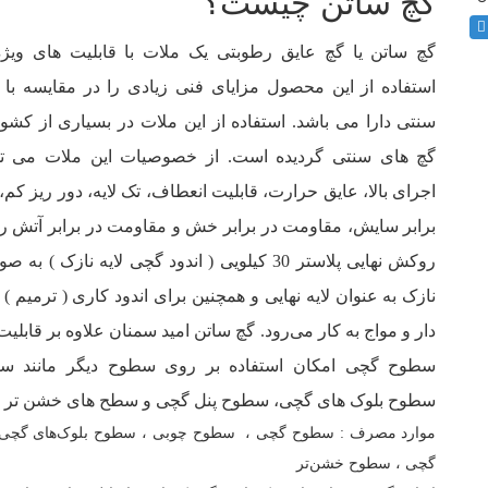
گچ ساتن چیست؟
گچ ساتن یا گچ عایق رطوبتی یک ملات با قابلیت های ویژ
استفاده از این محصول مزایای فنی زیادی را در مقایسه ب
سنتی دارا می باشد. استفاده از این ملات در بسیاری از کشور
گچ های سنتی گردیده است. از خصوصیات این ملات می 
اجرای بالا، عایق حرارت، قابلیت انعطاف، تک لایه، دور ریز کم
برابر سایش، مقاومت در برابر خش و مقاومت در برابر آتش را 
روکش نهایی پلاستر 30 کیلویی ( اندود گچی لایه نازک )
نازک به عنوان لایه نهایی و همچنین برای اندود کاری ( ترمیم
دار و مواج به کار می‌رود. گچ ساتن امید سمنان علاوه بر قابلیت
سطوح گچی امکان استفاده بر روی سطوح دیگر مانند س
سطوح بلوک های گچی، سطوح پنل گچی و سطح های خشن تر را 
موارد مصرف : سطوح گچی ، سطوح چوبی ، سطوح بلوک‌های گچی 
گچی ، سطوح خشن‌تر