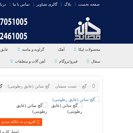
صفحه نخست
بلاگ
گالری تصاویر
تماس با ما
دربا
محصولات لیکا
آهک
گراویه و ماسه
عایق 
سفال
قیروایزوگام
آهن آلات و متعلقات
گچ
تست سمنان
گچ ساتن (عایق رطوبتی)
گچ