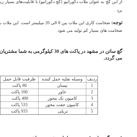
از این گچ به عنوان ملات دکوراتیو (گچ دکوراتیو) با قابلیت‌های بسیار زیا
برد .
توجه:
ضخامت کاری این ملات بین 8 الی 20 میلیمتر است. ای
ضخامت های بسیار کم تولید می شود.
گچ ساتن در مشهد در پاکت های 30 کیلوگرمی به شما 
می گردد.
ردیف
وسیله نقلیه حمل کننده
ظرفیت قابل حمل
1
نیسان
80 پاکت
2
خاور
160 پاکت
3
کامیون تک محور
400 پاکت
4
کامیون جفت محور
533 پاکت
5
تریلی
933 پاکت