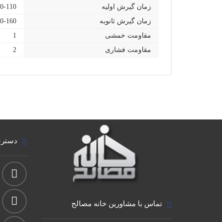
زمان گیرش اولیه
90-110 دقی
زمان گیرش ثانویه
140-160 دق
مقاومت خمشی
1
مقاومت فشاری
2
دسترس
تماس با مشاورین خانه مصالح