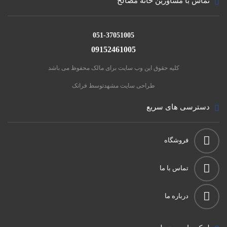
تماس با مشاورین خانه مصالح
051-37051005
09152461005
کلیه حقوق این وب سایت برای مالک محفوظ می باشد
طراحی سایت مشهد
توسط فراتک
دسترسی های سریع
فروشگاه
تماس با ما
درباره ما