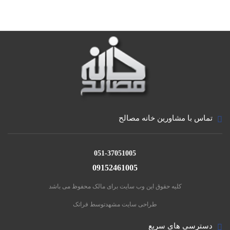
تماس با مشاورین خانه مصالح
051-37051005
09152461005
کلیه حقوق این وب سایت برای مالک محفوظ می باشد
طراحی سایت مشهد
توسط فراتک
دسترسی های سریع