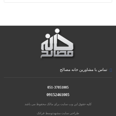
تماس با مشاورین خانه مصالح
051-37051005
09152461005
کلیه حقوق این وب سایت برای مالک محفوظ می باشد
طراحی سایت مشهد
توسط فراتک