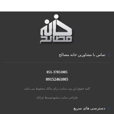
تماس با مشاورین خانه مصالح
051-37051005
09152461005
کلیه حقوق این وب سایت برای مالک محفوظ می باشد
طراحی سایت مشهد
توسط فراتک
دسترسی های سریع