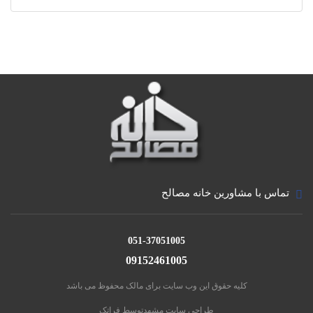
تماس با مشاورین خانه مصالح
051-37051005
09152461005
کلیه حقوق این وب سایت برای مالک محفوظ می باشد
طراحی سایت مشهد
توسط فراتک