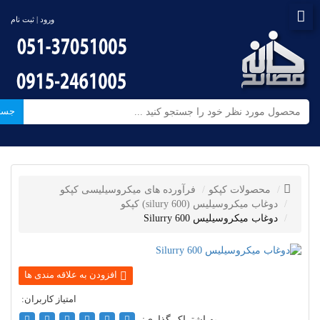
ورود | ثبت نام
جست
محصولات کپکو
فرآورده های میکروسیلیسی کپکو
دوغاب میکروسیلیس (silury 600) کپکو
دوغاب میکروسیلیس Silurry 600
به اشتراک گذاری: