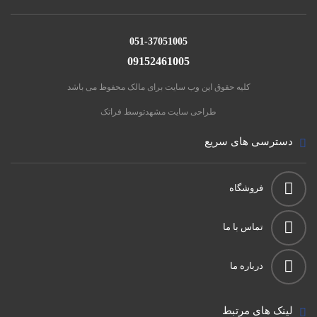
051-37051005
09152461005
کلیه حقوق این وب سایت برای مالک محفوظ می باشد
طراحی سایت مشهد
توسط فراتک
دسترسی های سریع
فروشگاه
تماس با ما
درباره ما
لینک های مرتبط