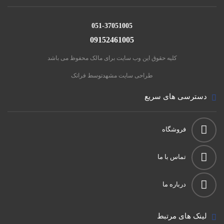
051-37051005
09152461005
کلیه حقوق این وب سایت برای مالک محفوظ می باشد
طراحی سایت مشهد
توسط فراتک
دسترسی های سریع
فروشگاه
تماس با ما
درباره ما
لینک های مرتبط