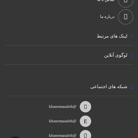
درباره ما
لینک های مرتبط
لوگوی آنلاین
شبکه های اجتماعی
@khanemasaleh
@khanemasaleh
@khanemasaleh