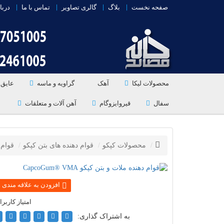
صفحه نخست
بلاگ
گالری تصاویر
تماس با ما
دربا
محصولات لیکا
آهک
گراویه و ماسه
عایق 
سفال
قیروایزوگام
آهن آلات و متعلقات
محصولات کپکو
قوام دهنده های بتن کپکو
قوام 
به اشتراک گذاری: