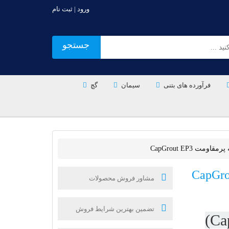
ورود | ثبت نام
جستجو
فرآورده های بتنی
سیمان
گچ
ت CapGrout EP3
مشاور فروش محصولات
تضمین بهترین شرایط فروش