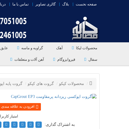
صفحه نخست
بلاگ
گالری تصاویر
تماس با ما
دربا
محصولات لیکا
آهک
گراویه و ماسه
عایق 
سفال
قیروایزوگام
آهن آلات و متعلقات
محصولات کپکو
گروت های کپکو
گروت پایه اپ
به اشتراک گذاری: