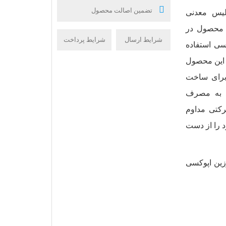
تضمین اصالت محصول
 سیلیس معدنی
می‌شود. این محصول در
شرایط ارسال
شرایط پرداخت
سی استفاده
 این محصول
 برای ساخت
ند به مصرف
رکتی مداوم
 را از دست
 استاندارد ASTM C395 برای رزین اپوکسی