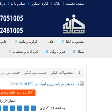
صفحه نخست
بلاگ
گالری تصاویر
تماس با ما
دربا
محصولات لیکا
آهک
گراویه و ماسه
عایق 
سفال
قیروایزوگام
آهن آلات و متعلقات
محصولات کپکو
چسب بتن کپکو
چسب بتن بر پا
به اشتراک گذاری: