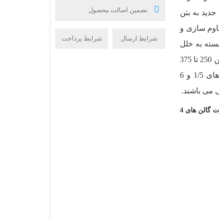
تضمین اصالت محصول
دید به بتن
ر مصالح، نصب پوشش های FRP در مقاوم سازی و
شرایط ارسال
شرایط پرداخت
بسته به خلل
و فرج و ناهمواری سطح زیر کار، مقدار مصرف این محصول بین 250 تا 375
گرم برای تسطیح هر متر مربع است. این محصول در اندازه های 1/5 و 6
 می باشند.
بسته بندی چسب بتن بر پایه رزین اپوکسی (CapcoBond EP) به صورت گالن های 4