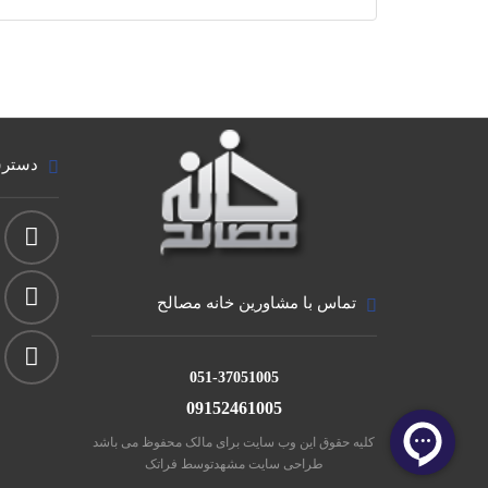
دسترس
تماس با مشاورین خانه مصالح
051-37051005
09152461005
کلیه حقوق این وب سایت برای مالک محفوظ می باشد
طراحی سایت مشهد
توسط فراتک