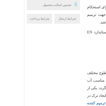
تضمین اصالت محصول
رای استحکام
جهت ترمیم
شرایط ارسال
شرایط پرداخت
شد.
این محصول با الزامات رده R1 در دسته غیرسازه‌ای طبق استاندارد EN
سطوح مختلف
 مناسب آب
دد. یکی از
یجاد ترک در
ترمیم کننده