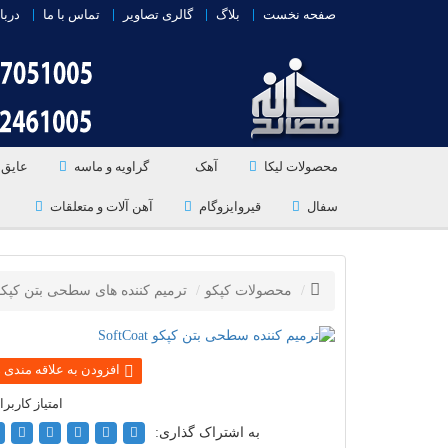
صفحه نخست
بلاگ
گالری تصاویر
تماس با ما
دربا
محصولات لیکا
آهک
گراویه و ماسه
عایق 
سفال
قیروایزوگام
آهن آلات و متعلقات
محصولات کپکو
ترمیم کننده های سطحی بتن کپکو
به اشتراک گذاری: