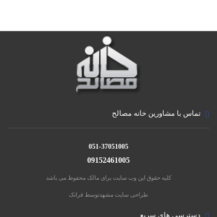
تماس با مشاورین خانه مصالح
051-37051005
09152461005
کلیه حقوق این وب سایت برای مالک محفوظ می باشد
طراحی سایت مشهد
توسط فراتک
دسترسی های سریع