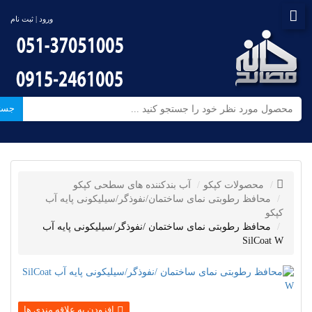
ورود | ثبت نام
جست
محصولات کپکو
آب بندکننده های سطحی کپکو
محافظ رطوبتی نمای ساختمان/نفوذگر/سیلیکونی پایه آب
کپکو
محافظ رطوبتی نمای ساختمان /نفوذگر/سیلیکونی پایه آب
SilCoat W