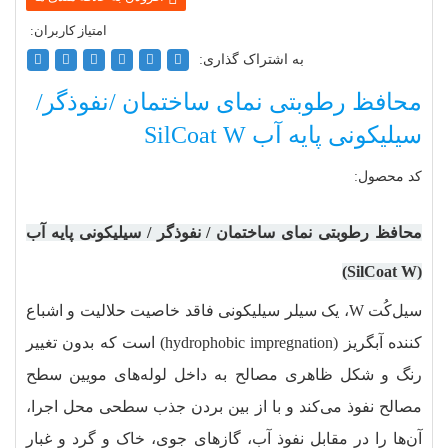
به اشتراک گذاری:
محافظ رطوبتی نمای ساختمان /نفوذگر/
سیلیکونی پایه آب SilCoat W
کد محصول:
محافظ رطوبتی نمای ساختمان / نفوذگر / سیلیکونی پایه آب
(SilCoat W)
سیل‌کُت W، یک سیلر سیلیکونی فاقد خاصیت حلالیت و اشباع
‏کننده آبگریز (hydrophobic impregnation) است که بدون تغییر
رنگ و شکل ظاهری مصالح به داخل لوله‏‌های مویین سطح
مصالح نفوذ می‌کند و با از بین‌ بردن جذب سطحی محل اجرا،
آن‌ها را در مقابل نفوذ آب، گازهای جوی، خاک و گرد و غبار