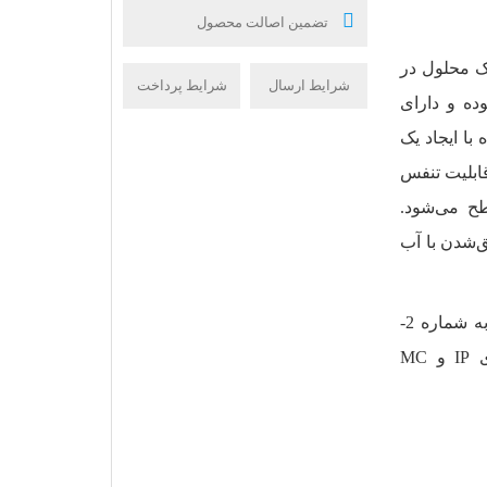
تضمین اصالت محصول
یلیک محلول در
شرایط ارسال
شرایط پرداخت
ی نفتی بوده و دارای
با ایجاد یک
قابلیت تنفس
 می‏‌شود.
‌شدن با آب
این محصول بر اساس الزامات عمومی استاندارد ملی ایران به شماره 2-
18330 تولید می‌شود. ضمناً این افزودنی با الزامات رده‌های IP و MC