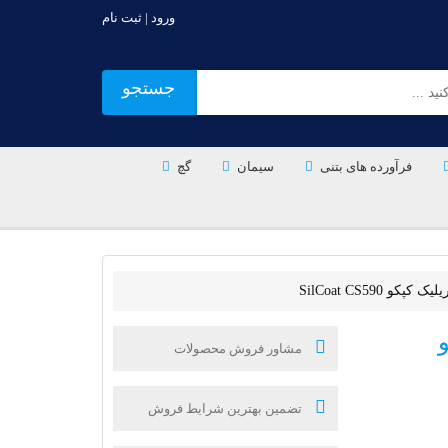
ورود | ثبت نام
جستجو
فرآورده های بتنی
سیمان
گچ
SilCoat CS590
مشاور فروش محصولات
تضمین بهترین شرایط فروش