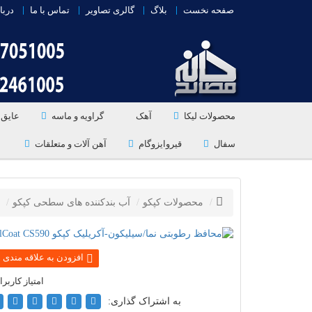
صفحه نخست
بلاگ
گالری تصاویر
تماس با ما
دربا
محصولات لیکا
آهک
گراویه و ماسه
عایق 
سفال
قیروایزوگام
آهن آلات و متعلقات
محصولات کپکو
آب بندکننده های سطحی کپکو
به اشتراک گذاری: