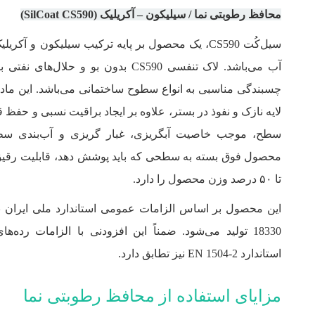
محافظ رطوبتی نما / سیلیکون – آکریلیک (SilCoat CS590)
سیل‌کُت CS590، یک محصول بر پایه ترکیب سیلیکون و آکر
آب می‌باشد. لاک تنفسی CS590 بدون بو و حلال‏‌ها
چسبندگی مناسبی به انواع سطوح ساختمانی می‏‌باشد. این ماده 
لایه نازک و نفوذ در بستر، علاوه بر ایجاد براقیت نسبی و حفظ 
سطح، موجب خاصیت آبگریزی، غبار گریزی و آب‌بندی سطح
محصول فوق بسته به سطحی که باید پوشش دهد، قابلیت رقیق
تا ۵۰ درصد وزن محصول را دارد.
استاندارد EN 1504-2 نیز تطابق دارد.
مزایای استفاده از محافظ رطوبتی نما